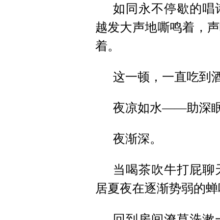
如同永不停歇的唱
越发大声地嘶鸣着，声
着。
这一顿，一直吃到
夜凉如水——助深
夜渐深。
当喝茶吹牛打屁聊
居夏夜在逐渐势弱的蝉
回到房间潦草洗漱