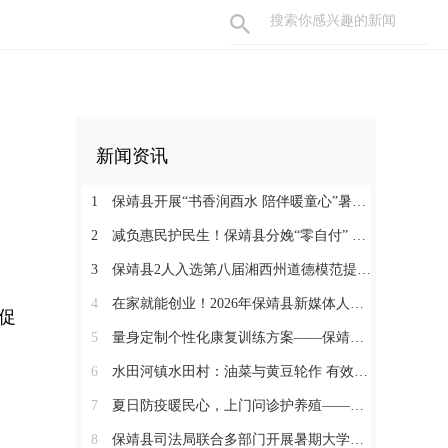
新闻资讯
1
保靖县开展“书香润酉水 陪伴暖童心”暑期阅读关爱活动
2
减负惠民护民生！保靖县分娩“零自付” 政策落地见效 125名产妇受益
3
保靖县2人入选第八届湘西州道德模范提名奖
4
在家就能创业！2026年保靖县新媒体人才技能培训开启 助力家乡好物出圈
促
5
量身定制个性化康复训练方案——保靖县人民医院助力发育迟缓患儿顺利入托
6
水田河镇水田村：油菜与黄豆轮作 有效助农增收
7
夏日防疫暖民心，上门问诊护养殖——保靖县葫芦镇开展畜禽防疫服务
8
保靖县司法局联合多部门开展暑期大学生志愿者送法护童活动