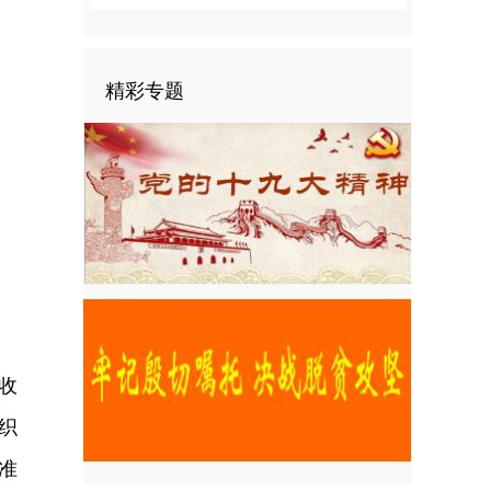
精彩专题
收
织
准