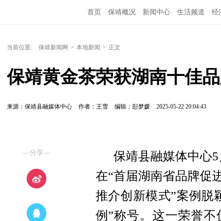
首页
保靖概况
新闻中心
生活频道
经
当前位置:
保靖新闻网
>
本地新闻
>
正文
保靖黄金茶荣获湖南十佳品
来源：保靖县融媒体中心
作者：王雪
编辑：彭梦媛
2025-05-22 20:04:43
—分享—
保靖县融媒体中心5
在“首届湖南省品牌促
推介创新模式”案例脱颖
例”称号。这一荣誉不