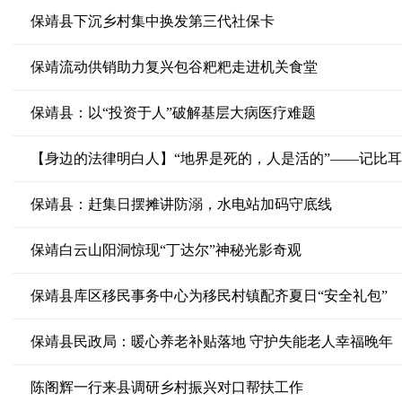
保靖县下沉乡村集中换发第三代社保卡
保靖流动供销助力复兴包谷粑粑走进机关食堂
保靖县：以“投资于人”破解基层大病医疗难题
【身边的法律明白人】“地界是死的，人是活的”——记比耳
保靖县：赶集日摆摊讲防溺，水电站加码守底线
保靖白云山阳洞惊现“丁达尔”神秘光影奇观
保靖县库区移民事务中心为移民村镇配齐夏日“安全礼包”
保靖县民政局：暖心养老补贴落地 守护失能老人幸福晚年
陈阁辉一行来县调研乡村振兴对口帮扶工作