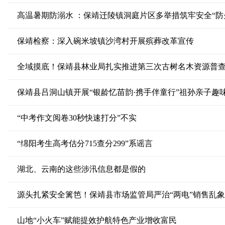
高温暑期防溺水 ：保靖迁陵镇洞庭片区多举措筑牢安全“防
保靖检察：深入碗米坡镇沙湾村开展殡葬改革宣传
全域摸底！保靖县林业局扎实推进第三次古树名木资源普
保靖县吕洞山镇开展“银龄忆苗韵·携手伴童行”祖孙亲子趣
“中考作文阅卷30秒快速打分”不实
“绵阳考生高考估分715查分299”系谣言
湖北、云南的这些涉汛信息都是假的
源头扎紧安全篱笆！保靖县市场监管局严治“两电”销售乱象
山地“小火车”赋能提效护航特色产业增收富民