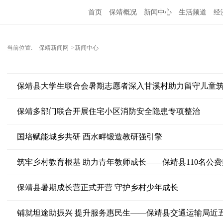
首页
保靖概况
新闻中心
生活频道
经
当前位置:
保靖新闻网
>新闻中心
保靖县大学生联合会暑期志愿者深入甘溪村助力留守儿童
保靖多部门联合开展住宅小区消防安全隐患专项整治
国培赋能城乡共研 酉水畔锻造教研强引擎
筑牢乡村教育根基 助力青年教师成长——保靖县110名公
保靖县暑期成长营正式开营 守护乡村少年成长
铺就坦途助振兴 提升服务惠民生——保靖县交通运输局近