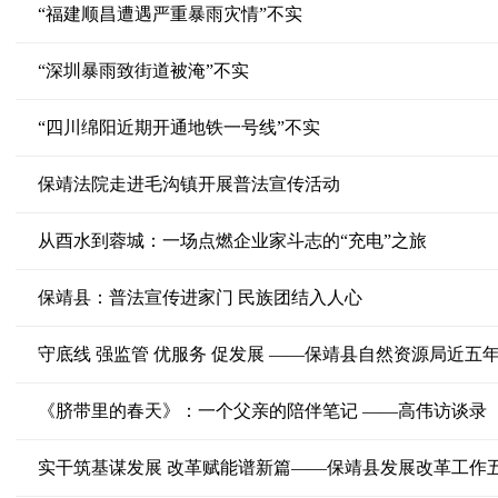
“福建顺昌遭遇严重暴雨灾情”不实
“深圳暴雨致街道被淹”不实
“四川绵阳近期开通地铁一号线”不实
保靖法院走进毛沟镇开展普法宣传活动
从酉水到蓉城：一场点燃企业家斗志的“充电”之旅
保靖县：普法宣传进家门 民族团结入人心
守底线 强监管 优服务 促发展 ——保靖县自然资源局近五
《脐带里的春天》：一个父亲的陪伴笔记 ——高伟访谈录
实干筑基谋发展 改革赋能谱新篇——保靖县发展改革工作