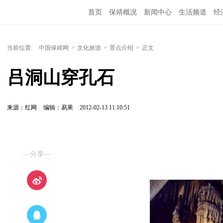
首页
保靖概况
新闻中心
生活频道
经
当前位置:
中国保靖网
>
文化旅游
>
景点介绍
>
正文
吕洞山穿孔石
来源：红网
编辑：易果
2012-02-13 11:10:51
—分享—