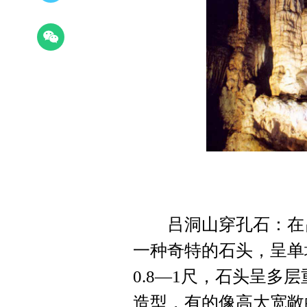
吕洞山穿孔石：在吕
一种奇特的石头，呈单块
0.8—1尺，石头呈多
造型，有的像高大宽敞