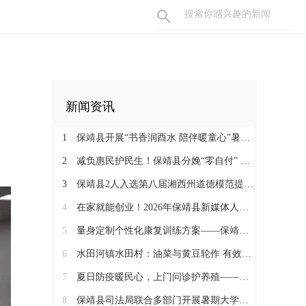
新闻资讯
1
保靖县开展“书香润酉水 陪伴暖童心”暑期阅读关爱活动
2
减负惠民护民生！保靖县分娩“零自付” 政策落地见效 125名产妇受益
3
保靖县2人入选第八届湘西州道德模范提名奖
4
在家就能创业！2026年保靖县新媒体人才技能培训开启 助力家乡好物出圈
5
量身定制个性化康复训练方案——保靖县人民医院助力发育迟缓患儿顺利入托
6
水田河镇水田村：油菜与黄豆轮作 有效助农增收
7
夏日防疫暖民心，上门问诊护养殖——保靖县葫芦镇开展畜禽防疫服务
8
保靖县司法局联合多部门开展暑期大学生志愿者送法护童活动