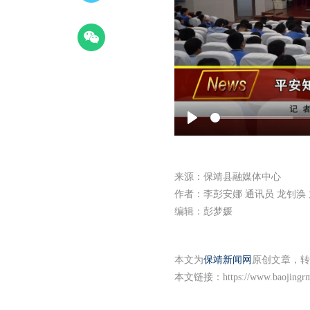
Play
来源：保靖县融媒体中心
作者：李彭安娜 通讯员 龙钊涣 
编辑：彭梦媛
本文为
保靖新闻网
原创文章，转
本文链接：
https://www.baojingr