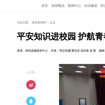
首页
保靖概况
新闻中心
生活频道
经
当前位置:
保靖新闻网
>
正文
平安知识进校园 护航
来源：保靖县融媒体中心
作者：李彭安娜 通讯员 龙钊涣 龙 茜
编辑
—分享—