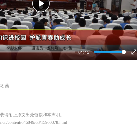
Play
01:45
E
f
龙 茜
载请附上原文出处链接和本声明。
m.cn/content/646049/63/15960078.html