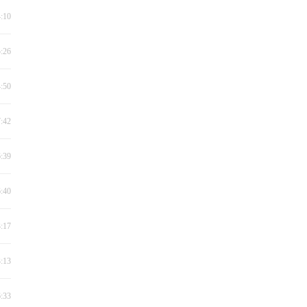
4:10
5:26
4:50
7:42
6:39
6:40
3:17
3:13
6:33