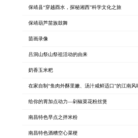
保靖县“穿越酉水，探秘湘西”科学文化之旅
保靖葫芦苗族鼓舞
苗画录像
吕洞山祭山祭祖活动的由来
奶香玉米粑
在家自制“鱼肉外酥里嫩、汤汁咸鲜适口”的江南风
给你的胃加点动力—剁椒菜花粉丝煲
南昌特色早点之拌米粉
南昌特色酒糟空心菜梗