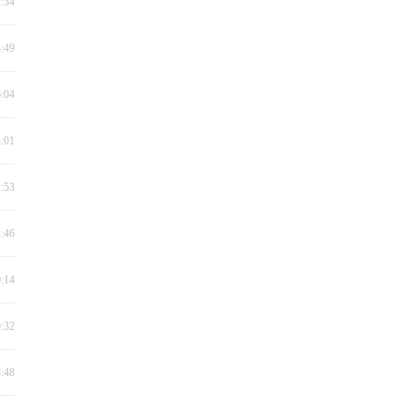
2:54
3:49
6:04
4:01
2:53
1:46
0:14
9:32
8:48