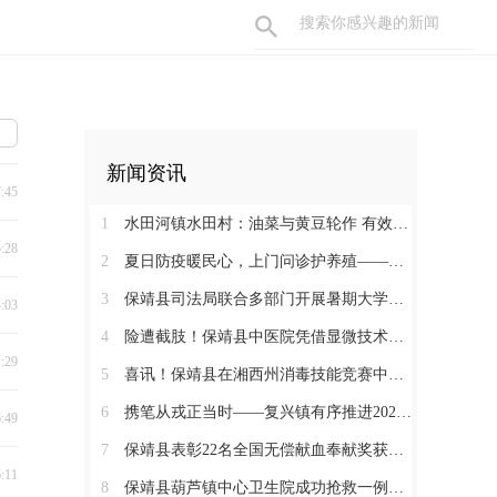
新闻资讯
7:45
1
水田河镇水田村：油菜与黄豆轮作 有效助农增收
5:28
2
夏日防疫暖民心，上门问诊护养殖——保靖县葫芦镇开展畜禽防疫服务
3
保靖县司法局联合多部门开展暑期大学生志愿者送法护童活动
4:03
4
险遭截肢！保靖县中医院凭借显微技术攻坚克难，为重度右手毁损伤患者保全手部核心功能
1:29
5
喜讯！保靖县在湘西州消毒技能竞赛中获佳绩
6
携笔从戎正当时——复兴镇有序推进2026年夏秋季征兵初审初检工作
6:49
7
保靖县表彰22名全国无偿献血奉献奖获得者
6:11
8
保靖县葫芦镇中心卫生院成功抢救一例急性高危胰腺炎急症患者